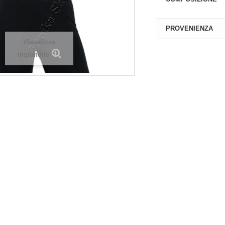
di
Registrarsi
per
Si prega di
Registrarsi
per
PROVENIENZA
 prezzi! Solo negozianti
visualizzare i prezzi! Solo negoziant
Visualizza
con P. IVA
con P. IVA
ingrandito