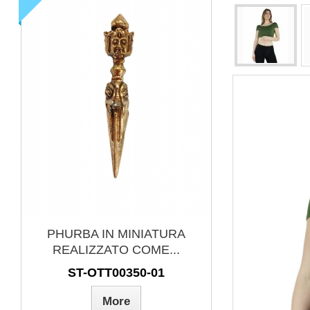
PANTALONE AFGHANO IN
PENDENT
COTONE CANGINTE,...
METALL
AB-BSP16
MB-
More