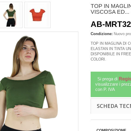
TOP IN MAGLI
VISCOSA ED...
AB-MRT3
Condizione:
Nuovo pro
TOP IN MAGLINA DI 
ELASTAN IN TINTA U
DISPONIBILE IN FREE
COLORI.
Si prega di
Regis
visualizzare i prez
con P. IVA
E TIBETANO IN
GIACCA SUZANI RICAMATA
SCHEDA TEC
O. COLORI...
MODELLO GIACCHINO...
PEN280-01
AB-BHJ01-01
More
More
COMPOSIZIONE