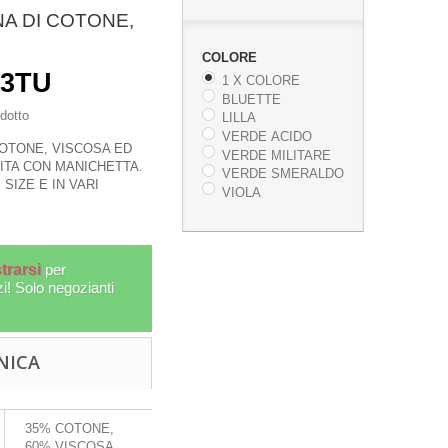
NA DI COTONE,
COLORE
23TU
1 X COLORE
BLUETTE
dotto
LILLA
VERDE ACIDO
COTONE, VISCOSA ED
VERDE MILITARE
NITA CON MANICHETTA.
VERDE SMERALDO
 SIZE E IN VARI
VIOLA
trarsi
per
zi! Solo negozianti
,
RUOTE D
RUOTA DELLA PREGHIERA
NICA
META
TIBETANA PICCOLA A...
OG-PRE13
35% COTONE,
More
60% VISCOSA,