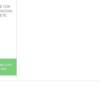
TE CON
VISCOSA
RETE.
alizzare
. IVA