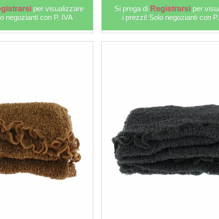
gistrarsi
per visualizzare
Si prega di
Registrarsi
per visu
lo negozianti con P. IVA
i prezzi! Solo negozianti con P