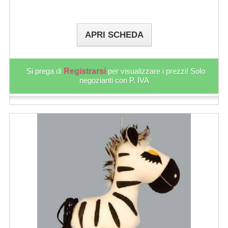
APRI SCHEDA
Si prega di
Registrarsi
per visualizzare i prezzi! Solo
negozianti con P. IVA