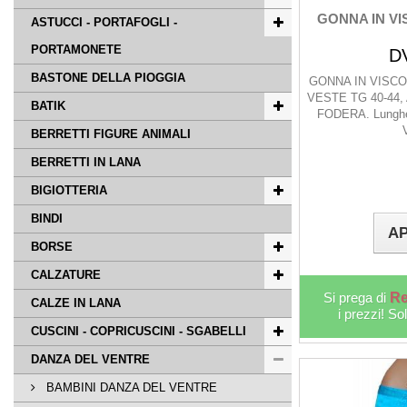
GONNA IN VI
ASTUCCI - PORTAFOGLI -
PORTAMONETE
D
BASTONE DELLA PIOGGIA
GONNA IN VISC
VESTE TG 40-44
BATIK
FODERA. Lungh
BERRETTI FIGURE ANIMALI
BERRETTI IN LANA
BIGIOTTERIA
BINDI
AP
BORSE
CALZATURE
Si prega di
Re
CALZE IN LANA
i prezzi! So
CUSCINI - COPRICUSCINI - SGABELLI
DANZA DEL VENTRE
BAMBINI DANZA DEL VENTRE