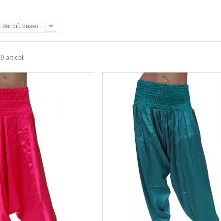
: dal più basso
9 articoli