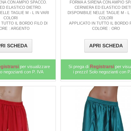
ENA CON AMPIO SPACCO.
FORMA A SIRENA CON AMPIO SP
ED ELASTICO DIETRO.
CERNIERA ED ELASTICO DIET
ELLE TAGLIE M - L IN VARI
DISPONIBILE NELLE TAGLIE M - L 
COLORI
COLORI
 TUTTO IL BORDO FILO DI
APPLICATO IN TUTTO IL BORDO F
ORE : ARGENTO
COLORE : ORO
RI SCHEDA
APRI SCHEDA
gistrarsi
per visualizzare
Si prega di
Registrarsi
per visu
lo negozianti con P. IVA
i prezzi! Solo negozianti con P