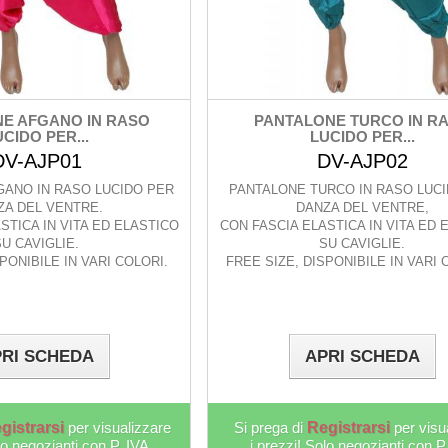
E AFGANO IN RASO
PANTALONE TURCO IN R
CIDO PER...
LUCIDO PER...
DV-AJP01
DV-AJP02
GANO IN RASO LUCIDO PER
PANTALONE TURCO IN RASO LUC
ZA DEL VENTRE.
DANZA DEL VENTRE,
STICA IN VITA ED ELASTICO
CON FASCIA ELASTICA IN VITA ED 
SU CAVIGLIE.
SU CAVIGLIE.
SPONIBILE IN VARI COLORI.
FREE SIZE, DISPONIBILE IN VARI 
RI SCHEDA
APRI SCHEDA
gistrarsi
per visualizzare
Si prega di
Registrarsi
per visu
lo negozianti con P. IVA
i prezzi! Solo negozianti con P