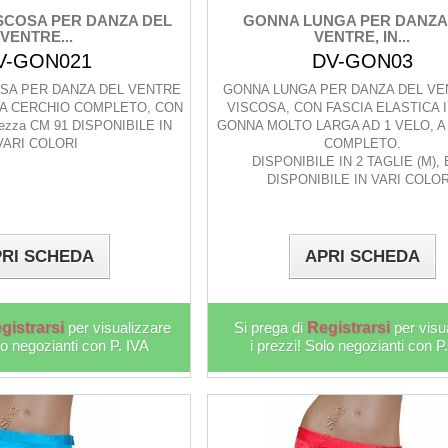
SCOSA PER DANZA DEL
GONNA LUNGA PER DANZA
VENTRE...
VENTRE, IN...
V-GON021
DV-GON03
OSA PER DANZA DEL VENTRE
GONNA LUNGA PER DANZA DEL VEN
, A CERCHIO COMPLETO, CON
VISCOSA, CON FASCIA ELASTICA I
ezza CM 91 DISPONIBILE IN
GONNA MOLTO LARGA AD 1 VELO, A
VARI COLORI
COMPLETO.
DISPONIBILE IN 2 TAGLIE (M), E
DISPONIBILE IN VARI COLOR
RI SCHEDA
APRI SCHEDA
gistrarsi
per visualizzare
Si prega di
Registrarsi
per visu
lo negozianti con P. IVA
i prezzi! Solo negozianti con P