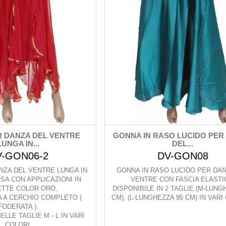
 DANZA DEL VENTRE
GONNA IN RASO LUCIDO PER
LUNGA IN...
DEL...
V-GON06-2
DV-GON08
NZA DEL VENTRE LUNGA IN
GONNA IN RASO LUCIDO PER DAN
SA CON APPLICAZIONI IN
VENTRE CON FASCIA ELASTI
ETTE COLOR ORO,
DISPONIBILE IN 2 TAGLIE (M-LUNG
 A CERCHIO COMPLETO (
CM), (L-LUNGHEZZA 95 CM) IN VARI
FODERATA ).
ELLE TAGLIE M - L IN VARI
COLORI.