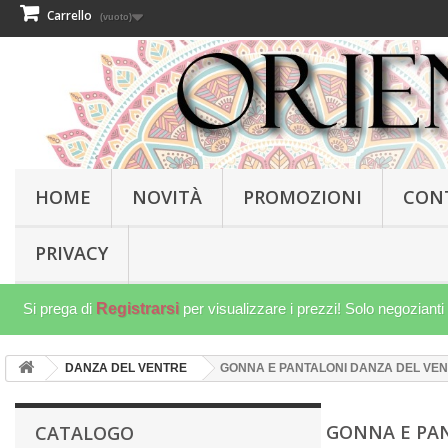
Carrello
(vuoto)
HOME
NOVITÀ
PROMOZIONI
CON
PRIVACY
Si prega di
Registrarsi
per visualizzare i prezzi! Solo negozianti
DANZA DEL VENTRE
GONNA E PANTALONI DANZA DEL VE
GONNA E PA
CATALOGO