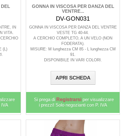
 DEL
GONNA IN VISCOSA PER DANZA DEL
VENTRE...
DV-GON031
TRE, IN
GONNA IN VISCOSA PER DANZA DEL VENTRE
N VITA.
VESTE TG 40-44.
 CERCHIO
A CERCHIO COMPLETO, A UN VELO (NON
FODERATA).
 (L)
MISURE: M lunghezza CM 85 - L lunghezza CM
I.
91.
DISPONIBILE IN VARI COLORI.
APRI SCHEDA
alizzare
Si prega di
Registrarsi
per visualizzare
. IVA
i prezzi! Solo negozianti con P. IVA