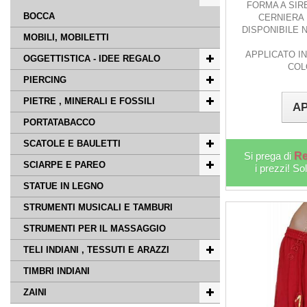
FORMA A SIR
BOCCA
CERNIERA 
DISPONIBILE N
MOBILI, MOBILETTI
APPLICATO IN
OGGETTISTICA - IDEE REGALO
COL
PIERCING
PIETRE , MINERALI E FOSSILI
AP
PORTATABACCO
SCATOLE E BAULETTI
Si prega di
Re
SCIARPE E PAREO
i prezzi! So
STATUE IN LEGNO
STRUMENTI MUSICALI E TAMBURI
STRUMENTI PER IL MASSAGGIO
TELI INDIANI , TESSUTI E ARAZZI
TIMBRI INDIANI
ZAINI