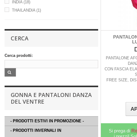
GIALLO OCRA
(1)
INDIA
(18)
LILLA
(2)
THAILANDIA
(1)
NERO
(7)
OCRA
(1)
ROSA
(1)
PANTALON
CERCA
ROSSO BORDO
(1)
LU
ROSSO
(6)
Cerca prodotti:
ROSSO/GIALLO
(1)
PANTALONE AF
DAN
VERDE
(2)
CON FASCIA ELA
VERDE SCURO
(1)
FREE SIZE, DI
VIOLA
(6)
VIOLA/AZZURRO
(1)
GONNA E PANTALONI DANZA
VIOLA SCURO
(1)
DEL VENTRE
AP
- PRODOTTI ESTIVI IN PROMOZIONE -
- PRODOTTI INVERNALI IN
Si prega di
Re
i prezzi! So