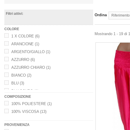
Filtri attivi:
Ordina
Riferimento
COLORE
Mostrando 1 - 19 di 1
1 X COLORE
(6)
ARANCIONE
(1)
ARGENTO/GIALLO
(1)
AZZURRO
(6)
AZZURRO CHIARO
(1)
BIANCO
(2)
BLU
(3)
BLU SCURO
(1)
COMPOSIZIONE
BORDEAUX
(5)
100% POLIESTERE
(1)
FUCSIA
(7)
100% VISCOSA
(13)
GIALLO
(2)
GIALLO/AZZURRO
(1)
PROVENIENZA