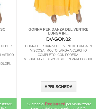
ASO
GONNA PER DANZA DEL VENTRE
LUNGA IN...
DV-GON02
IDO PER
GONNA PER DANZA DEL VENTRE LUNGA IN
VISCOSA, MOLTO LARGA A CERCHIO
ELASTICO
COMPLETO, CON FODERA.
MISURE M - L DISPONIBILE IN VARI COLORI.
COLORI.
APRI SCHEDA
alizzare
Si prega di
Registrarsi
per visualizzare
. IVA
i prezzi! Solo negozianti con P. IVA