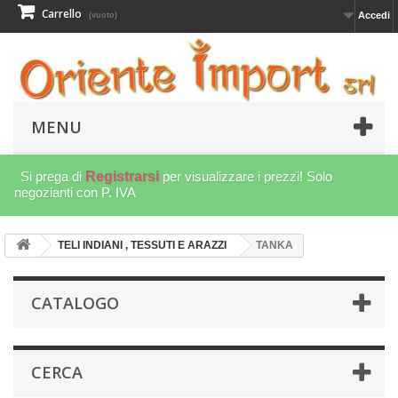
Carrello
Accedi
(vuoto)
MENU
Si prega di
Registrarsi
per visualizzare i prezzi! Solo
negozianti con P. IVA
TELI INDIANI , TESSUTI E ARAZZI
TANKA
CATALOGO
CERCA