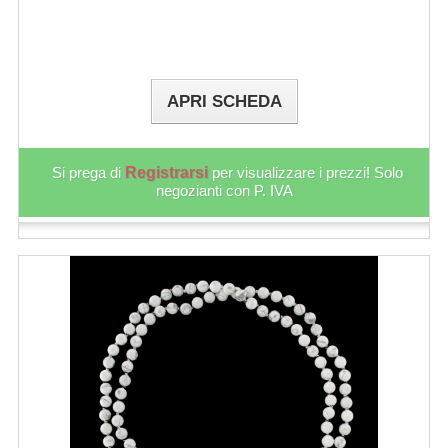
APRI SCHEDA
Si prega di
Registrarsi
per visualizzare i prezzi! Solo
negozianti con P. IVA