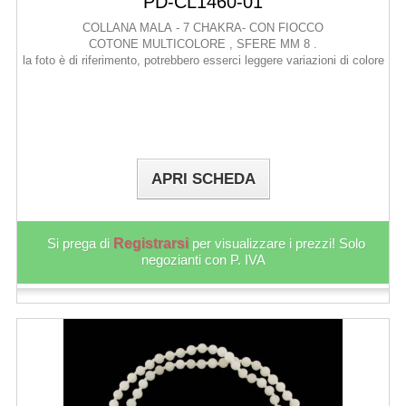
PD-CL1460-01
COLLANA MALA - 7 CHAKRA- CON FIOCCO
COTONE MULTICOLORE , SFERE MM 8 .
la foto è di riferimento, potrebbero esserci leggere variazioni di colore
APRI SCHEDA
Si prega di
Registrarsi
per visualizzare i prezzi! Solo
negozianti con P. IVA