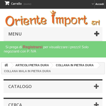
Carrello
Accedi
(vuoto)
MENU
Si prega di
Registrarsi
per visualizzare i prezzi! Solo
negozianti con P. IVA
ARTICOLI PIETRA DURA
COLLANA IN PIETRA DURA
COLLANA MALA IN PIETRA DURA
CATALOGO
CERCA