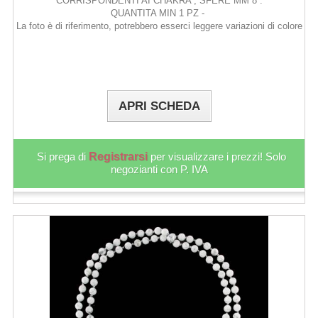
CORRISPONDENTI AI CHAKRA , SFERE MM 8 .
QUANTITA MIN 1 PZ -
La foto è di riferimento, potrebbero esserci leggere variazioni di colore
APRI SCHEDA
Si prega di
Registrarsi
per visualizzare i prezzi! Solo
negozianti con P. IVA