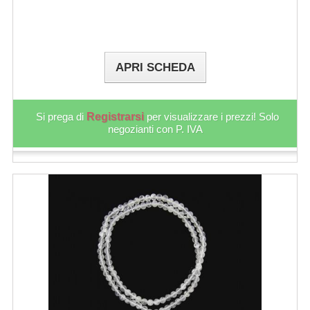
APRI SCHEDA
Si prega di
Registrarsi
per visualizzare i prezzi! Solo
negozianti con P. IVA