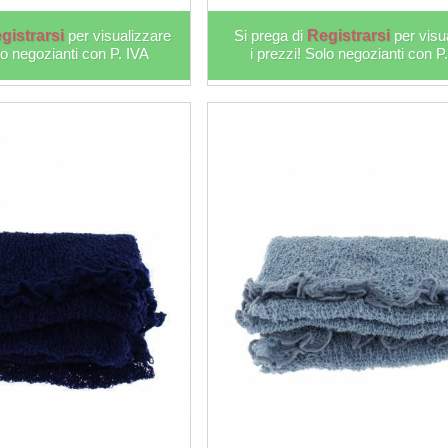
gistrarsi
per visualizzare
Si prega di
Registrarsi
per visu
lo negozianti con P. IVA
i prezzi! Solo negozianti con P