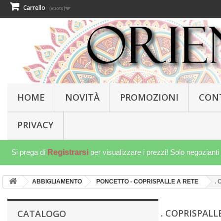
Carrello
(vuoto)
HOME
NOVITÀ
PROMOZIONI
CON
PRIVACY
Si prega di
Registrarsi
per visualizzare i prezzi! Solo negozianti
ABBIGLIAMENTO
PONCETTO - COPRISPALLE A RETE
.
. COPRISPAL
CATALOGO