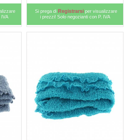
alizzare
Si prega di
Registrarsi
per visualizzare
. IVA
i prezzi! Solo negozianti con P. IVA