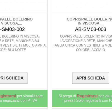
PALLE BOLERINO
COPRISPALLE BOLERIN
 VISCOSA,...
IN VISCOSA,...
-SM03-002
AB-SM03-003
 BOLERINO IN VISCOSA,
COPRISPALLE BOLERINO IN VIS
A RETE, MANICHE A 3/4.
LAVORAZIONE A RETE, MANICHE 
N VESTIBILITà MOLTO AMPIA.
TAGLIA UNICA CON VESTIBILITà MOL
ORE: BLU NOTTE
COLORE: ACCIAIO
RI SCHEDA
APRI SCHEDA
gistrarsi
per visualizzare
Si prega di
Registrarsi
per visu
lo negozianti con P. IVA
i prezzi! Solo negozianti con P