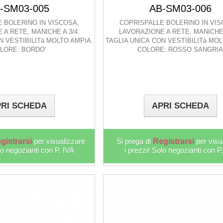
-SM03-005
AB-SM03-006
 BOLERINO IN VISCOSA,
COPRISPALLE BOLERINO IN VIS
A RETE, MANICHE A 3/4.
LAVORAZIONE A RETE, MANICHE 
N VESTIBILITà MOLTO AMPIA.
TAGLIA UNICA CON VESTIBILITà MOL
LORE: BORDO'
COLORE: ROSSO SANGRI
RI SCHEDA
APRI SCHEDA
gistrarsi
per visualizzare
Si prega di
Registrarsi
per visu
lo negozianti con P. IVA
i prezzi! Solo negozianti con P