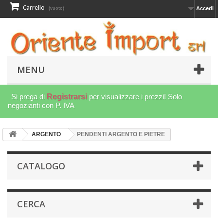
Carrello
Accedi
(vuoto)
MENU
Si prega di
Registrarsi
per visualizzare i prezzi! Solo
negozianti con P. IVA
ARGENTO
PENDENTI ARGENTO E PIETRE
CATALOGO
CERCA