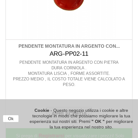
PENDENTE MONTATURA IN ARGENTO CON...
ARG-PP02-11
PENDENTE MONTATURA IN ARGENTO CON PIETRA
DURA CORNIOLA .
MONTATURA LISCIA , FORME ASSORTITE.
PREZZO MEDIO , IL COSTO TOTALE VIENE CALCOLATO A
PESO.
Cookie
- Questo negozio utilizza i cookie e altre
APRI SCHEDA
tecnologie in modo che possiamo migliorare la tua
Ok
esperienza sui nostri siti. Premi
" OK "
per migliorare
la tua esperienza nel nostro sito.
Si prega di
Registrarsi
per visualizzare i prezzi! Solo