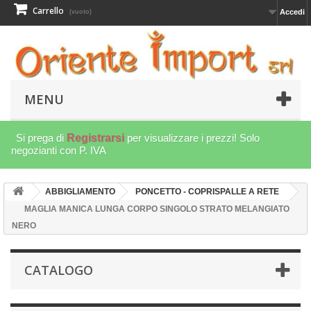
Carrello
Accedi
(vuoto)
MENU
Si prega di
Registrarsi
per visualizzare i prezzi! Solo
negozianti con P. IVA
ABBIGLIAMENTO
PONCETTO - COPRISPALLE A RETE
MAGLIA MANICA LUNGA CORPO SINGOLO STRATO MELANGIATO
NERO
CATALOGO