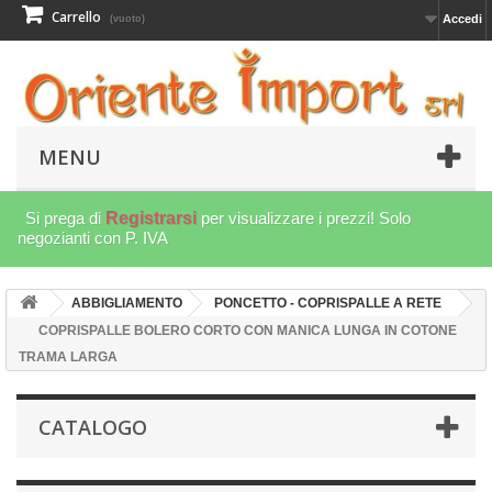
Carrello
Accedi
(vuoto)
MENU
Si prega di
Registrarsi
per visualizzare i prezzi! Solo
negozianti con P. IVA
ABBIGLIAMENTO
PONCETTO - COPRISPALLE A RETE
COPRISPALLE BOLERO CORTO CON MANICA LUNGA IN COTONE
TRAMA LARGA
CATALOGO