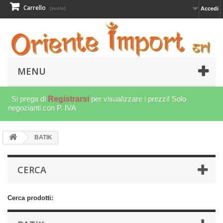
Carrello
Accedi
(vuoto)
MENU
Si prega di
Registrarsi
per visualizzare i prezzi! Solo
negozianti con P. IVA
BATIK
CERCA
Cerca prodotti: