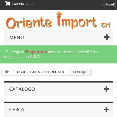
Carrello
Accedi
(vuoto)
MENU
Si prega di
Registrarsi
per visualizzare i prezzi! Solo
negozianti con P. IVA
OGGETTISTICA - IDEE REGALO
APPLIQUE
CATALOGO
CERCA