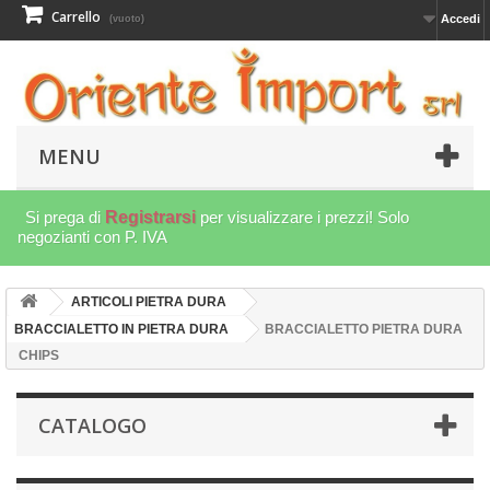
Carrello
Accedi
(vuoto)
MENU
Si prega di
Registrarsi
per visualizzare i prezzi! Solo
negozianti con P. IVA
ARTICOLI PIETRA DURA
BRACCIALETTO IN PIETRA DURA
BRACCIALETTO PIETRA DURA
CHIPS
CATALOGO