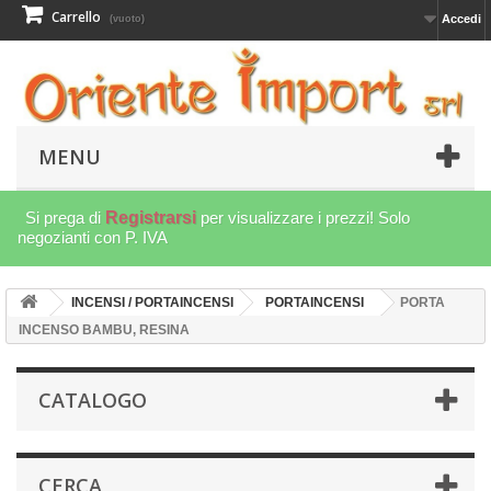
Carrello
Accedi
(vuoto)
MENU
Si prega di
Registrarsi
per visualizzare i prezzi! Solo
negozianti con P. IVA
INCENSI / PORTAINCENSI
PORTAINCENSI
PORTA
INCENSO BAMBU, RESINA
CATALOGO
CERCA