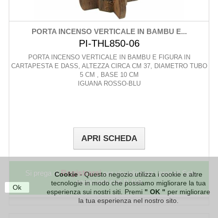
PORTA INCENSO VERTICALE IN BAMBU E...
PI-THL850-06
PORTA INCENSO VERTICALE IN BAMBU E FIGURA IN
CARTAPESTA E DASS, ALTEZZA CIRCA CM 37, DIAMETRO TUBO
5 CM , BASE 10 CM
IGUANA ROSSO-BLU
APRI SCHEDA
Si prega di
Registrarsi
per visualizzare i prezzi! Solo
Cookie
- Questo negozio utilizza i cookie e altre
negozianti con P. IVA
tecnologie in modo che possiamo migliorare la tua
Ok
esperienza sui nostri siti. Premi
" OK "
per migliorare
la tua esperienza nel nostro sito.