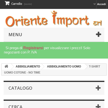
Carrello
Accedi
(vuoto)
MENU
Si prega di
Registrarsi
per visualizzare i prezzi! Solo
negozianti con P. IVA
ABBIGLIAMENTO
ABBIGLIAMENTO UOMO
T-SHIRT
UOMO COTONE - NO TIME
CATALOGO
CERCA