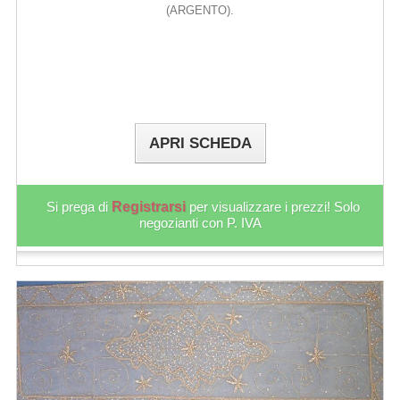
(ARGENTO).
APRI SCHEDA
Si prega di
Registrarsi
per visualizzare i prezzi! Solo
negozianti con P. IVA