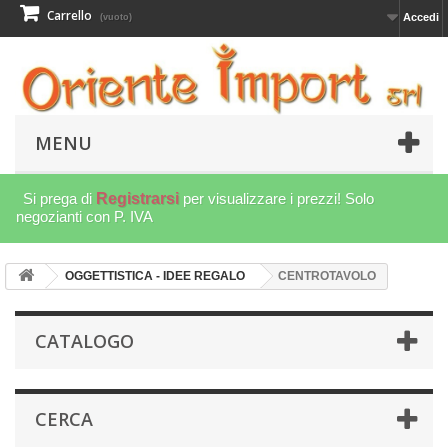
Carrello
Accedi
(vuoto)
MENU
Si prega di
Registrarsi
per visualizzare i prezzi! Solo
negozianti con P. IVA
OGGETTISTICA - IDEE REGALO
CENTROTAVOLO
CATALOGO
CERCA