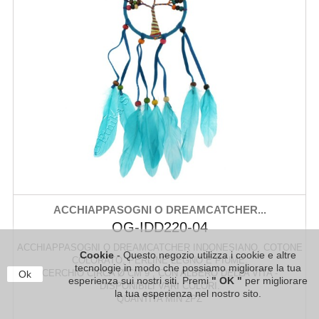
ACCHIAPPASOGNI O DREAMCATCHER...
OG-IDD220-04
ACCHIAPPASOGNI O DREAMCATCHER INDONESIANO. COTONE
Cookie
- Questo negozio utilizza i cookie e altre
COLORATO, PERLINE LEGNO E PIUME.
tecnologie in modo che possiamo migliorare la tua
CERCHIO CIRCA Ø CM 9 , CON ALBERO DELLA VITA -
Ok
esperienza sui nostri siti. Premi
" OK "
per migliorare
DISPONIBILI VARI COLORI.
la tua esperienza nel nostro sito.
QUANTITA MIN 2PZ