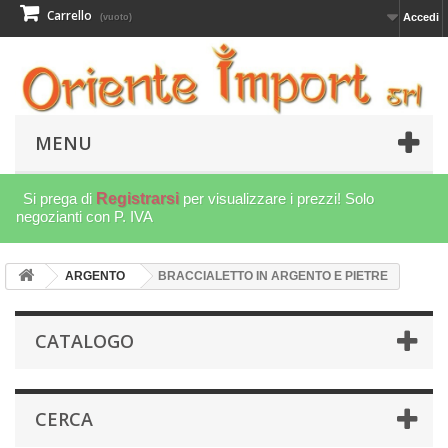
Carrello
Accedi
(vuoto)
MENU
Si prega di
Registrarsi
per visualizzare i prezzi! Solo
negozianti con P. IVA
ARGENTO
BRACCIALETTO IN ARGENTO E PIETRE
CATALOGO
CERCA