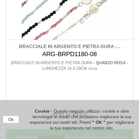
BRACCIALE IN ARGENTO E PIETRA DURA -...
ARG-BRPD1180-08
BRACCIALE IN ARGENTO E PIETRA DURA
- QUARZO ROSA -
LUNGHEZZA 16,5-19CM circa
Cookie
- Questo negozio utilizza i cookie e altre
APRI SCHEDA
tecnologie in modo che possiamo migliorare la tua
Ok
esperienza sui nostri siti. Premi
" OK "
per migliorare
la tua esperienza nel nostro sito.
Si prega di
Registrarsi
per visualizzare i prezzi! Solo