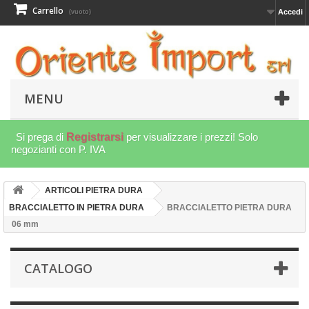
Carrello
Accedi
(vuoto)
MENU
Si prega di
Registrarsi
per visualizzare i prezzi! Solo
negozianti con P. IVA
ARTICOLI PIETRA DURA
BRACCIALETTO IN PIETRA DURA
BRACCIALETTO PIETRA DURA
06 mm
CATALOGO