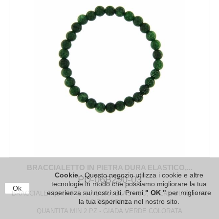
BRACCIALETTO IN PIETRA DURA ELASTICO,...
Cookie
- Questo negozio utilizza i cookie e altre
PD-06B290-03
tecnologie in modo che possiamo migliorare la tua
Ok
esperienza sui nostri siti. Premi
" OK "
per migliorare
BRACCIALETTO IN PIETRA DURA ELASTICO, SFERE DIAMETRO
la tua esperienza nel nostro sito.
CIRCA MM 6.
QUANTITA MIN 2 PZ - GIADA VERDE COLORATA