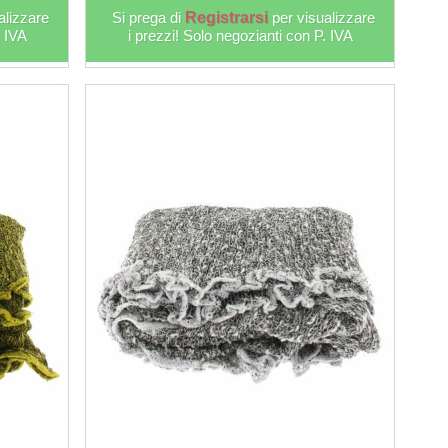
alizzare
Si prega di
Registrarsi
per visualizzare
. IVA
i prezzi! Solo negozianti con P. IVA