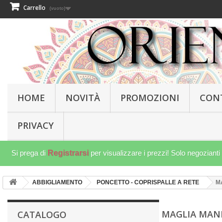
Carrello
(vuoto)
HOME
NOVITÀ
PROMOZIONI
CON
PRIVACY
Si prega di
Registrarsi
per visualizzare i prezzi! Solo negozianti
ABBIGLIAMENTO
PONCETTO - COPRISPALLE A RETE
M
MAGLIA MAN
CATALOGO