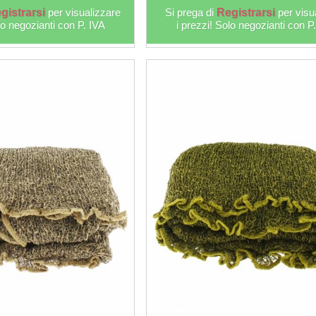
gistrarsi
per visualizzare
Si prega di
Registrarsi
per visu
lo negozianti con P. IVA
i prezzi! Solo negozianti con P