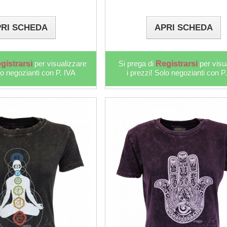
RI SCHEDA
APRI SCHEDA
gistrarsi
per visualizzare
Si prega di
Registrarsi
per visu
lo negozianti con P. IVA
i prezzi! Solo negozianti con P