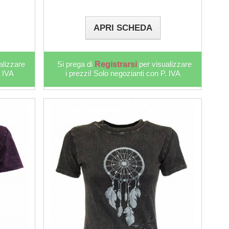
APRI SCHEDA
alizzare
Si prega di
Registrarsi
per visualizzare
. IVA
i prezzi! Solo negozianti con P. IVA