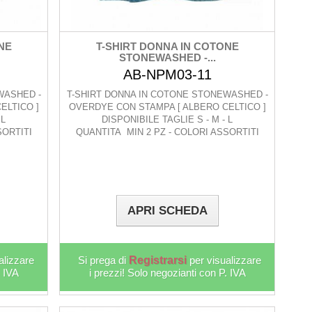
NE
T-SHIRT DONNA IN COTONE
STONEWASHED -...
AB-NPM03-11
WASHED -
T-SHIRT DONNA IN COTONE STONEWASHED -
ELTICO ]
OVERDYE CON STAMPA [ ALBERO CELTICO ]
 L
DISPONIBILE TAGLIE S - M - L
SORTITI
QUANTITA MIN 2 PZ - COLORI ASSORTITI
APRI SCHEDA
alizzare
Si prega di
Registrarsi
per visualizzare
. IVA
i prezzi! Solo negozianti con P. IVA