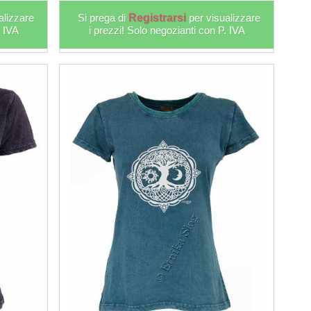
alizzare
Si prega di
Registrarsi
per visualizzare
. IVA
i prezzi! Solo negozianti con P. IVA