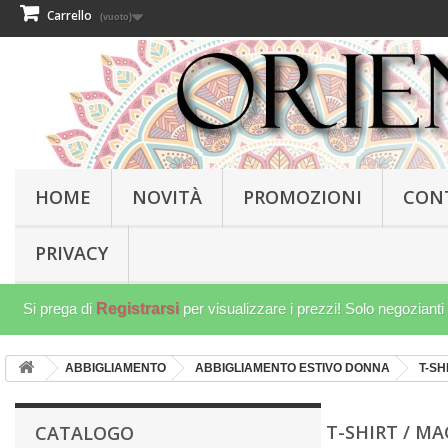
Carrello
(vuoto)
HOME
NOVITÀ
PROMOZIONI
CON
PRIVACY
Si prega di
Registrarsi
per visualizzare i prezzi! Solo negozianti
ABBIGLIAMENTO
ABBIGLIAMENTO ESTIVO DONNA
T-SH
T-SHIRT / 
CATALOGO