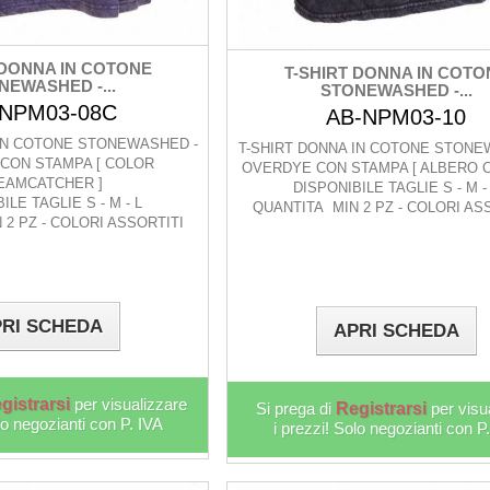
 DONNA IN COTONE
T-SHIRT DONNA IN COTO
NEWASHED -...
STONEWASHED -...
-NPM03-08C
AB-NPM03-10
 IN COTONE STONEWASHED -
T-SHIRT DONNA IN COTONE STONE
CON STAMPA [ COLOR
OVERDYE CON STAMPA [ ALBERO C
EAMCATCHER ]
DISPONIBILE TAGLIE S - M -
ILE TAGLIE S - M - L
QUANTITA MIN 2 PZ - COLORI AS
2 PZ - COLORI ASSORTITI
RI SCHEDA
APRI SCHEDA
gistrarsi
per visualizzare
Si prega di
Registrarsi
per visu
lo negozianti con P. IVA
i prezzi! Solo negozianti con P