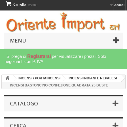
Carrello
Accedi
(vuoto)
MENU
Si prega di
Registrarsi
per visualizzare i prezzi! Solo
negozianti con P. IVA
INCENSI / PORTAINCENSI
INCENSI INDIANI E NEPALESI
INCENSI BASTONCINO CONFEZIONE QUADRATA 25 BUSTE
CATALOGO
CERCA