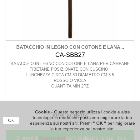
BATACCHIO IN LEGNO CON COTONE E LANA...
CA-SBB27
BATACCHIO IN LEGNO CON COTONE E LANA PER CAMPANE
TIBETANE POSIZIONATE CON CUSCINO .
LUNGHEZZA CIRCA CM 30 DIAMETRO CM 3.5
ROSSO O VIOLA
QUANTITA MIN 2PZ
Cookie
- Questo negozio utilizza i cookie e altre
APRI SCHEDA
tecnologie in modo che possiamo migliorare la tua
Ok
esperienza sui nostri siti. Premi
" OK "
per migliorare
la tua esperienza nel nostro sito.
Si prega di
Registrarsi
per visualizzare i prezzi! Solo