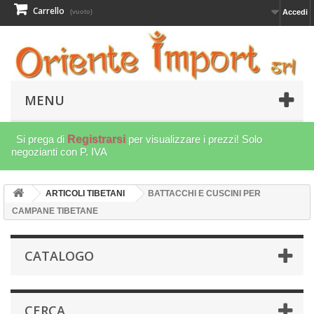
Carrello
Accedi
(vuoto)
MENU
Si prega di
Registrarsi
per visualizzare i prezzi! Solo
negozianti con P. IVA
ARTICOLI TIBETANI
BATTACCHI E CUSCINI PER
CAMPANE TIBETANE
CATALOGO
CERCA