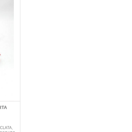
RTA
ICLATA,