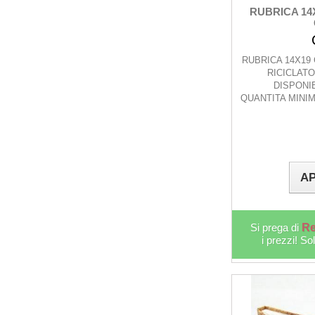
RUBRICA 14
RUBRICA 14X19
RICICLATO
DISPONIB
QUANTITA MINIM
AP
Si prega di
Re
i prezzi! So