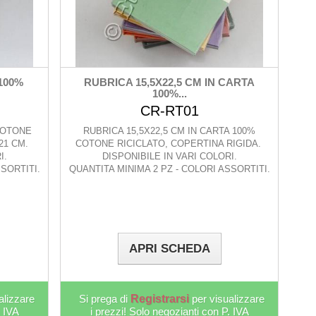
100%
RUBRICA 15,5X22,5 CM IN CARTA
100%...
CR-RT01
COTONE
RUBRICA 15,5X22,5 CM IN CARTA 100%
X21 CM.
COTONE RICICLATO, COPERTINA RIGIDA.
I.
DISPONIBILE IN VARI COLORI.
SORTITI.
QUANTITA MINIMA 2 PZ - COLORI ASSORTITI.
APRI SCHEDA
alizzare
Si prega di
Registrarsi
per visualizzare
. IVA
i prezzi! Solo negozianti con P. IVA