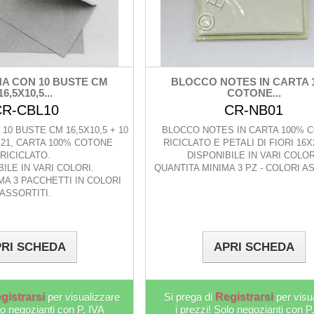
A CON 10 BUSTE CM
BLOCCO NOTES IN CARTA 
16,5X10,5...
COTONE...
CR-CBL10
CR-NB01
10 BUSTE CM 16,5X10,5 + 10
BLOCCO NOTES IN CARTA 100% 
X21, CARTA 100% COTONE
RICICLATO E PETALI DI FIORI 16
RICICLATO.
DISPONIBILE IN VARI COLOR
ILE IN VARI COLORI.
QUANTITA MINIMA 3 PZ - COLORI AS
MA 3 PACCHETTI IN COLORI
ASSORTITI.
RI SCHEDA
APRI SCHEDA
gistrarsi
per visualizzare
Si prega di
Registrarsi
per visu
lo negozianti con P. IVA
i prezzi! Solo negozianti con P