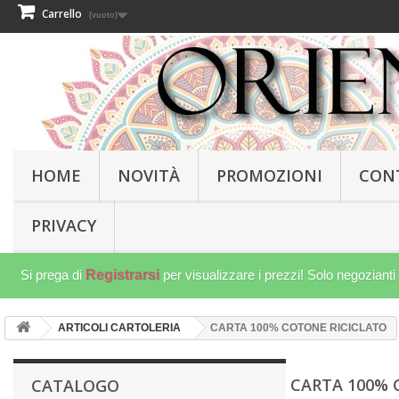
Carrello
(vuoto)
HOME
NOVITÀ
PROMOZIONI
CON
PRIVACY
Si prega di
Registrarsi
per visualizzare i prezzi! Solo negozianti
ARTICOLI CARTOLERIA
CARTA 100% COTONE RICICLATO
CARTA 100% 
CATALOGO