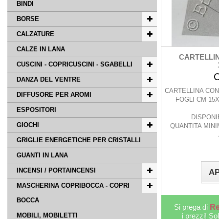
BINDI
BORSE
CALZATURE
CALZE IN LANA
CARTELLIN
CUSCINI - COPRICUSCINI - SGABELLI
DANZA DEL VENTRE
CARTELLINA CON 
DIFFUSORE PER AROMI
FOGLI CM 15
ESPOSITORI
DISPONIB
GIOCHI
QUANTITA MINI
GRIGLIE ENERGETICHE PER CRISTALLI
GUANTI IN LANA
INCENSI / PORTAINCENSI
AP
MASCHERINA COPRIBOCCA - COPRI
BOCCA
Si prega di
Re
MOBILI, MOBILETTI
i prezzi! So