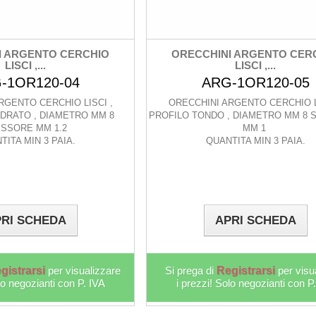
I ARGENTO CERCHIO
ORECCHINI ARGENTO CER
LISCI ,...
LISCI ,...
-1OR120-04
ARG-1OR120-05
RGENTO CERCHIO LISCI ,
ORECCHINI ARGENTO CERCHIO L
DRATO , DIAMETRO MM 8
PROFILO TONDO , DIAMETRO MM 8
SSORE MM 1.2
MM 1
TITA MIN 3 PAIA.
QUANTITA MIN 3 PAIA.
RI SCHEDA
APRI SCHEDA
gistrarsi
per visualizzare
Si prega di
Registrarsi
per visu
lo negozianti con P. IVA
i prezzi! Solo negozianti con P