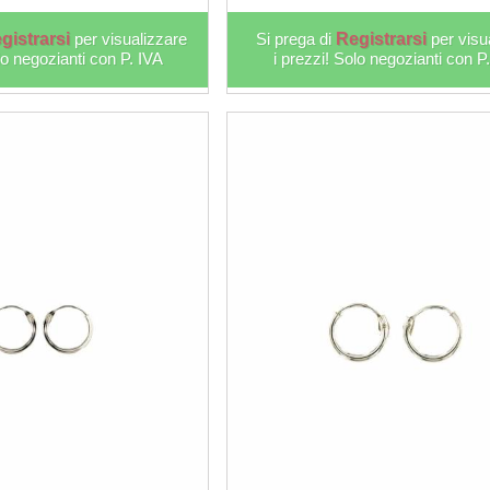
gistrarsi
per visualizzare
Si prega di
Registrarsi
per visu
lo negozianti con P. IVA
i prezzi! Solo negozianti con P