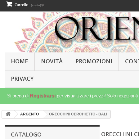
Carrello
(vuoto)
HOME
NOVITÀ
PROMOZIONI
CON
PRIVACY
Si prega di
Registrarsi
per visualizzare i prezzi! Solo negozianti
ARGENTO
ORECCHINI CERCHIETTO - BALI
ORECCHINI C
CATALOGO