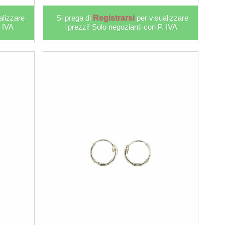
alizzare
Si prega di
Registrarsi
per visualizzare
. IVA
i prezzi! Solo negozianti con P. IVA