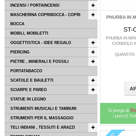
INCENSI / PORTAINCENSI
MASCHERINA COPRIBOCCA - COPRI
PHURBA IN 
BOCCA
ST-
MOBILI, MOBILETTI
PHURBA IN MI
OGGETTISTICA - IDEE REGALO
CIONDOLO I
PIERCING
QUANTITA 
PIETRE , MINERALI E FOSSILI
PORTATABACCO
SCATOLE E BAULETTI
AP
SCIARPE E PAREO
STATUE IN LEGNO
STRUMENTI MUSICALI E TAMBURI
Si prega di
Re
i prezzi! So
STRUMENTI PER IL MASSAGGIO
TELI INDIANI , TESSUTI E ARAZZI