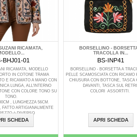
SUZANI RICAMATA,
BORSELLINO - BORSETTA
MODELLO...
TRACOLLA IN...
-BHJ01-01
BS-INP41
ANI RICAMATA, MODELLO
BORSELLINO - BORSETTA A TRAC
ORTO IN COTONE TRAMA
PELLE SCAMOSCIATA CON RICAMO 
O E RICAMATO A MANO CON
CHIUSURA CON BOTTONE, TASCA 
NICA LUNGA, ALL'INTERNO
DAVANTI, TASCA SUL RETR
TONE CON COLORE TONO SU
COLORI ASSORTITI.
TONO.
00CM , LUNGHEZZA 56CM.
I, FATTO ARTIGIANALMENTE
PEZZO è DIVERSO
RE ROSA CHIARO
RI SCHEDA
APRI SCHEDA