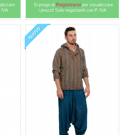
alizzare
Si prega di
Registrarsi
per visualizzare
. IVA
i prezzi! Solo negozianti con P. IVA
NUOVO