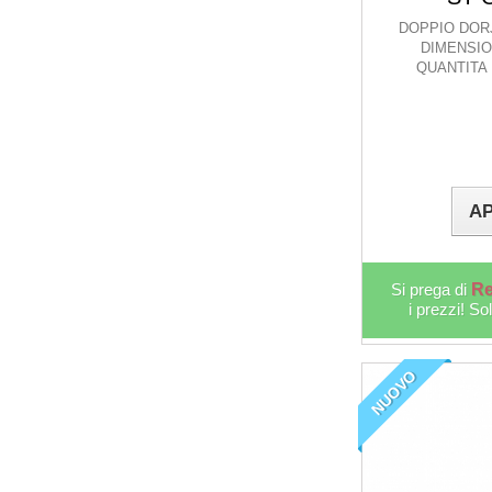
DOPPIO DOR
DIMENSION
QUANTITA 
AP
Si prega di
Re
i prezzi! So
NUOVO