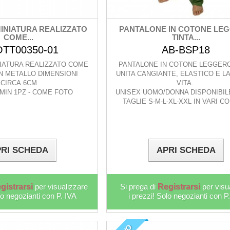
MINIATURA REALIZZATO
PANTALONE IN COTONE LE
COME...
TINTA...
OTT00350-01
AB-BSP18
NIATURA REALIZZATO COME
PANTALONE IN COTONE LEGGERO
N METALLO DIMENSIONI
UNITA CANGIANTE, ELASTICO E LA
CIRCA 6CM
VITA.
MIN 1PZ - COME FOTO
UNISEX UOMO/DONNA DISPONIBIL
TAGLIE S-M-L-XL-XXL IN VARI C
RI SCHEDA
APRI SCHEDA
gistrarsi
per visualizzare
Si prega di
Registrarsi
per visu
lo negozianti con P. IVA
i prezzi! Solo negozianti con P