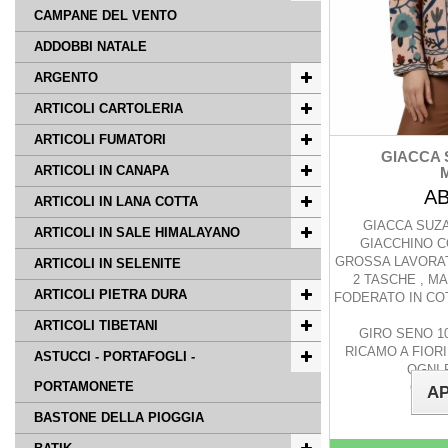
CAMPANE DEL VENTO
ADDOBBI NATALE
ARGENTO
ARTICOLI CARTOLERIA
ARTICOLI FUMATORI
GIACCA 
ARTICOLI IN CANAPA
AB
ARTICOLI IN LANA COTTA
GIACCA SUZ
ARTICOLI IN SALE HIMALAYANO
GIACCHINO C
GROSSA LAVORAT
ARTICOLI IN SELENITE
2 TASCHE , MA
ARTICOLI PIETRA DURA
FODERATO IN CO
ARTICOLI TIBETANI
GIRO SENO 1
RICAMO A FIOR
ASTUCCI - PORTAFOGLI -
OGNI 
PORTAMONETE
COLO
AP
BASTONE DELLA PIOGGIA