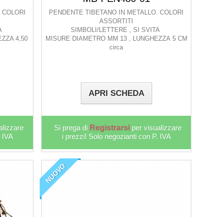
 COLORI
PENDENTE TIBETANO IN METALLO. COLORI
ASSORTITI
TA
SIMBOLI/LETTERE , SI SVITA
ZZA 4,50
MISURE DIAMETRO MM 13 , LUNGHEZZA 5 CM
circa
APRI SCHEDA
alizzare
Si prega di
Registrarsi
per visualizzare
. IVA
i prezzi! Solo negozianti con P. IVA
NUOVO