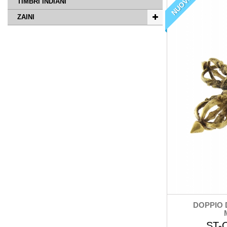
NUOVO
TIMBRI INDIANI
ZAINI
DOPPIO 
ST-