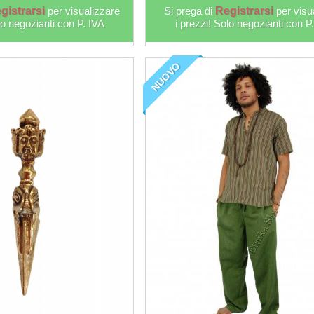
gistrarsi
per visualizzare
Si prega di
Registrarsi
per visu
lo negozianti con P. IVA
i prezzi! Solo negozianti con P
NUOVO