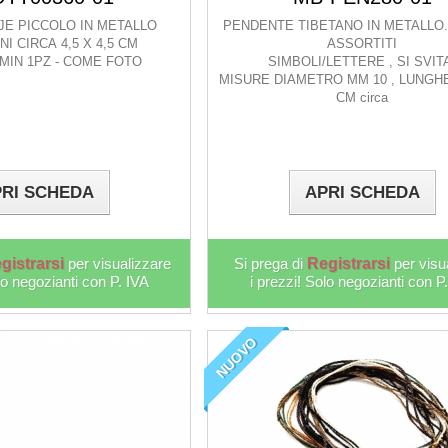
JE PICCOLO IN METALLO
PENDENTE TIBETANO IN METALLO.
I CIRCA 4,5 X 4,5 CM
ASSORTITI
MIN 1PZ - COME FOTO
SIMBOLI/LETTERE , SI SVI
MISURE DIAMETRO MM 10 , LUNGHE
CM circa
RI SCHEDA
APRI SCHEDA
gistrarsi
per visualizzare
Si prega di
Registrarsi
per visu
lo negozianti con P. IVA
i prezzi! Solo negozianti con P
NUOVO