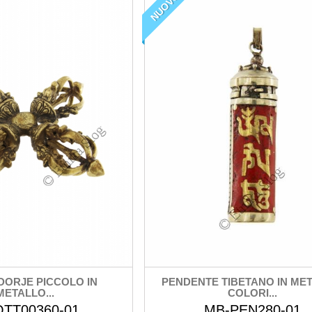
NUOVO
DORJE PICCOLO IN
PENDENTE TIBETANO IN MET
METALLO...
COLORI...
OTT00360-01
MB-PEN280-01