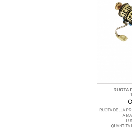
RUOTA 
O
RUOTA DELLA PR
A MA
LU
QUANTITA 