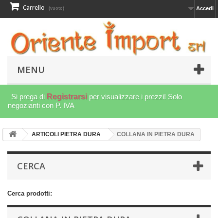
Carrello
Accedi
(vuoto)
MENU
Si prega di
Registrarsi
per visualizzare i prezzi! Solo
negozianti con P. IVA
ARTICOLI PIETRA DURA
COLLANA IN PIETRA DURA
CERCA
Cerca prodotti: