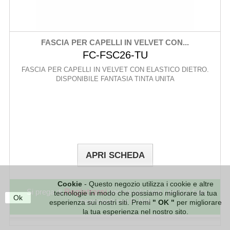
FASCIA PER CAPELLI IN VELVET CON...
FC-FSC26-TU
FASCIA PER CAPELLI IN VELVET CON ELASTICO DIETRO.
DISPONIBILE FANTASIA TINTA UNITA
APRI SCHEDA
Cookie
- Questo negozio utilizza i cookie e altre
Si prega di
Registrarsi
per visualizzare i prezzi! Solo
tecnologie in modo che possiamo migliorare la tua
Ok
negozianti con P. IVA
esperienza sui nostri siti. Premi
" OK "
per migliorare
la tua esperienza nel nostro sito.