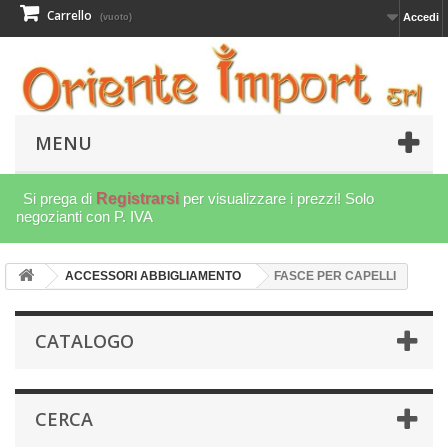
Carrello
Accedi
(vuoto)
MENU
Si prega di
Registrarsi
per visualizzare i prezzi! Solo
negozianti con P. IVA
ACCESSORI ABBIGLIAMENTO
FASCE PER CAPELLI
CATALOGO
CERCA