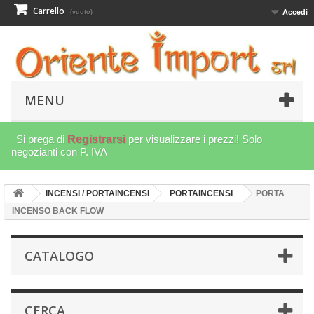
Carrello
Accedi
(vuoto)
MENU
Si prega di
Registrarsi
per visualizzare i prezzi! Solo
negozianti con P. IVA
INCENSI / PORTAINCENSI
PORTAINCENSI
PORTA
INCENSO BACK FLOW
CATALOGO
CERCA