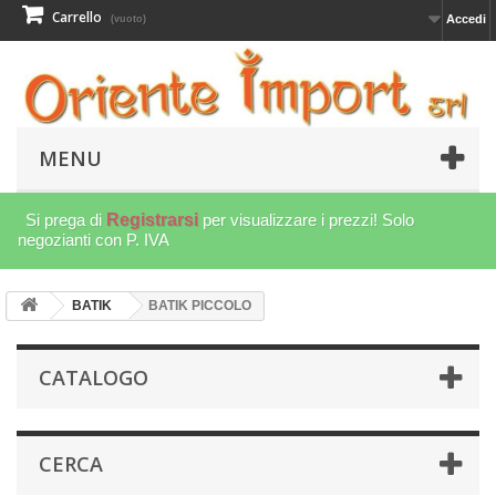
Carrello
Accedi
(vuoto)
MENU
Si prega di
Registrarsi
per visualizzare i prezzi! Solo
negozianti con P. IVA
BATIK
BATIK PICCOLO
CATALOGO
CERCA