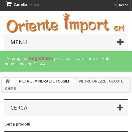
Carrello
Accedi
(vuoto)
MENU
Si prega di
Registrarsi
per visualizzare i prezzi! Solo
negozianti con P. IVA
PIETRE , MINERALI E FOSSILI
PIETRE GREZZE , GEODI E
CHIPS
CERCA
Cerca prodotti: