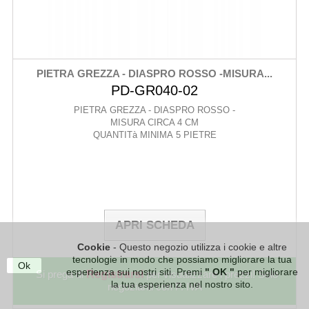
PIETRA GREZZA - DIASPRO ROSSO -MISURA...
PD-GR040-02
PIETRA GREZZA - DIASPRO ROSSO -
MISURA CIRCA 4 CM
QUANTITà MINIMA 5 PIETRE
APRI SCHEDA
Cookie
- Questo negozio utilizza i cookie e altre
tecnologie in modo che possiamo migliorare la tua
Ok
esperienza sui nostri siti. Premi
" OK "
per migliorare
Si prega di
Registrarsi
per visualizzare i prezzi! Solo
la tua esperienza nel nostro sito.
negozianti con P. IVA