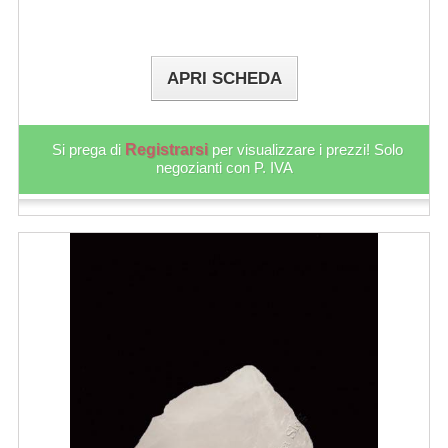
APRI SCHEDA
Si prega di
Registrarsi
per visualizzare i prezzi! Solo
negozianti con P. IVA