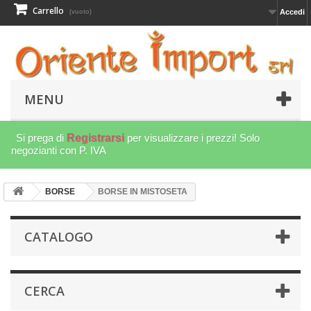
Carrello
Accedi
(vuoto)
MENU
Si prega di
Registrarsi
per visualizzare i prezzi! Solo
negozianti con P. IVA
BORSE
BORSE IN MISTOSETA
CATALOGO
CERCA