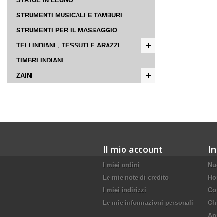
STATUE IN LEGNO
STRUMENTI MUSICALI E TAMBURI
STRUMENTI PER IL MASSAGGIO
TELI INDIANI , TESSUTI E ARAZZI
TIMBRI INDIANI
ZAINI
Il mio account
In
I miei ordini
Nuo
Le mie note di credito
Ho
I miei indirizzi
Con
Le mie informazioni personali
Ch
Ap