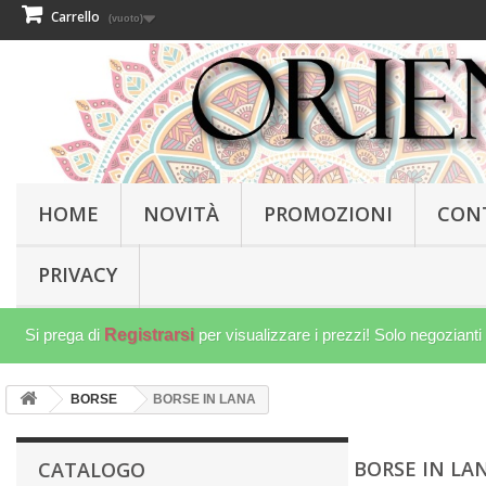
Carrello
(vuoto)
HOME
NOVITÀ
PROMOZIONI
CON
PRIVACY
Si prega di
Registrarsi
per visualizzare i prezzi! Solo negozianti
BORSE
BORSE IN LANA
BORSE IN LA
CATALOGO