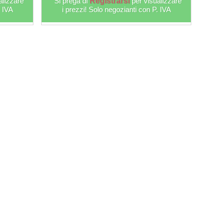
alizzare
Si prega di
Registrarsi
per visualizzare
. IVA
i prezzi! Solo negozianti con P. IVA