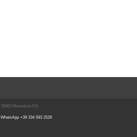
 - 36063 Marostica (VI)
, WhatsApp +39 334 593 2528