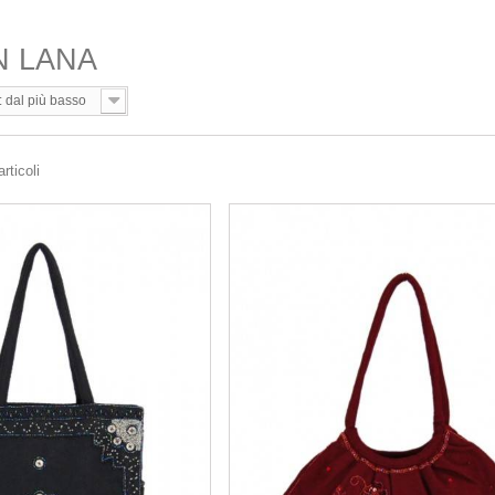
N LANA
: dal più basso
rticoli