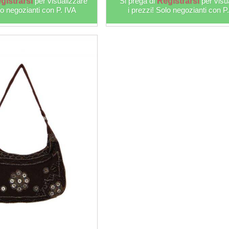
gistrarsi
per visualizzare
Si prega di
Registrarsi
per visu
lo negozianti con P. IVA
i prezzi! Solo negozianti con P