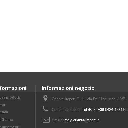
formazioni
Informazioni negozio
vi prodotti
Oriente Import S.r.l., Via Dell' Industria, 19/B
me
Contattaci subito:
Tel./Fax: +39 0424 472416
tatti
i Siamo
Email:
info@oriente-import.it
puntamenti