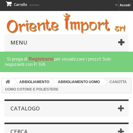
Carrello
Accedi
(vuoto)
MENU
Si prega di
Registrarsi
per visualizzare i prezzi! Solo
negozianti con P. IVA
ABBIGLIAMENTO
ABBIGLIAMENTO UOMO
CANOTTA
UOMO COTONE E POLIESTERE
CATALOGO
CERCA