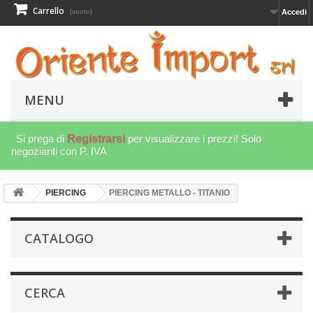
Carrello
Accedi
(vuoto)
MENU
Si prega di
Registrarsi
per visualizzare i prezzi! Solo
negozianti con P. IVA
PIERCING
PIERCING METALLO - TITANIO
CATALOGO
CERCA