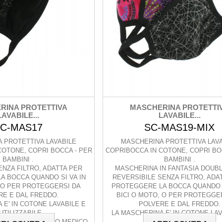
RINA PROTETTIVA
MASCHERINA PROTETTI
LAVABILE...
LAVABILE...
C-MAS17
SC-MAS19-MIX
 PROTETTIVA LAVABILE
MASCHERINA PROTETTIVA LAV
COTONE, COPRI BOCCA - PER
COPRIBOCCA IN COTONE, COPRI BO
BAMBINI .
BAMBINI .
ENZA FILTRO, ADATTA PER
MASCHERINA IN FANTASIA DOUB
A BOCCA QUANDO SI VA IN
REVERSIBILE SENZA FILTRO, ADA
, O PER PROTEGGERSI DA
PROTEGGERE LA BOCCA QUANDO S
RE E DAL FREDDO.
BICI O MOTO, O PER PROTEGGE
 E' IN COTONE LAVABILE E
POLVERE E DAL FREDDO.
UTILIZZABILE.
LA MASCHERINA E' IN COTONE LAV
DI UN DISPOSITIVO MEDICO
RIUTILIZZABILE.