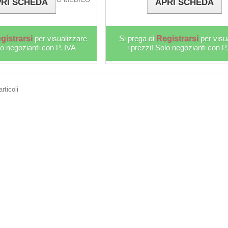
RI SCHEDA
APRI SCHEDA
(DM).
NON SI TRATTA DI UN...
gistrarsi
per visualizzare
Si prega di
Registrarsi
per visu
lo negozianti con P. IVA
i prezzi! Solo negozianti con P
rticoli