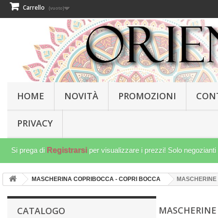
Carrello
(vuoto)
HOME
NOVITÀ
PROMOZIONI
CON
PRIVACY
Si prega di
Registrarsi
per visualizzare i prezzi! Solo negozianti
MASCHERINA COPRIBOCCA - COPRI BOCCA
MASCHERINE
MASCHERINE
CATALOGO