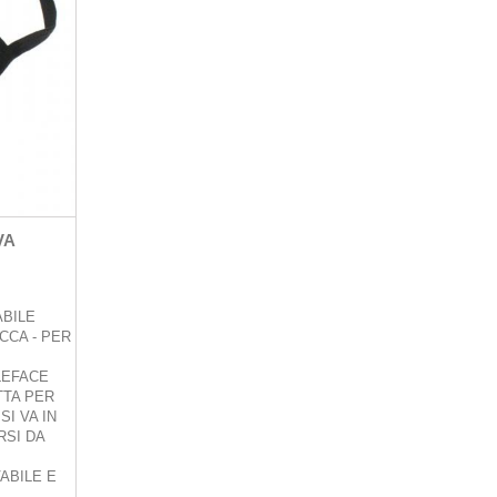
VA
ABILE
CCA - PER
LEFACE
TTA PER
I VA IN
RSI DA
ABILE E