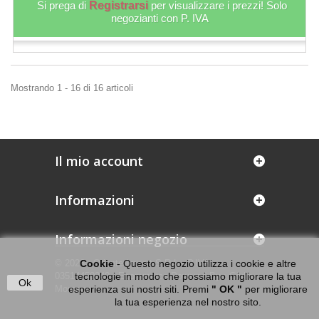
Si prega di
Registrarsi
per visualizzare i prezzi! Solo
negozianti con P. IVA
Mostrando 1 - 16 di 16 articoli
Il mio account
Informazioni
Informazioni negozio
© 2026 - Oriente Import S.R.L - P.IVA
Cookie
- Questo negozio utilizza i cookie e altre
03514450240 - Ecommerce Powered By : Giulio
tecnologie in modo che possiamo migliorare la tua
Ok
Moresco
esperienza sui nostri siti. Premi
" OK "
per migliorare
la tua esperienza nel nostro sito.