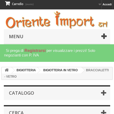
Carrello
Accedi
(vuoto)
MENU
Si prega di
Registrarsi
per visualizzare i prezzi! Solo
negozianti con P. IVA
BIGIOTTERIA
BIGIOTTERIA IN VETRO
BRACCIALETTI
- VETRO
CATALOGO
CERCA