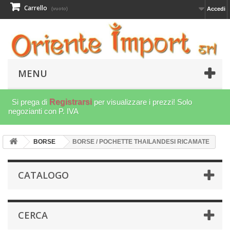
Carrello
Accedi
(vuoto)
MENU
Si prega di
Registrarsi
per visualizzare i prezzi! Solo
negozianti con P. IVA
BORSE
BORSE / POCHETTE THAILANDESI RICAMATE
CATALOGO
CERCA