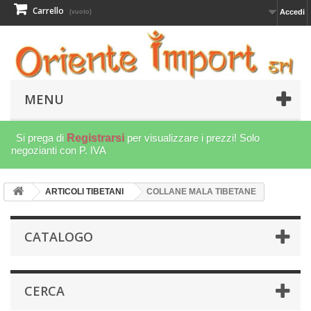
Carrello
Accedi
(vuoto)
MENU
Si prega di
Registrarsi
per visualizzare i prezzi! Solo
negozianti con P. IVA
ARTICOLI TIBETANI
COLLANE MALA TIBETANE
CATALOGO
CERCA