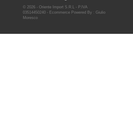
© 2026 - Oriente Import S.R.L - P.IVA
03514450240 - Ecommerce Powered By : Giulio
Moresco