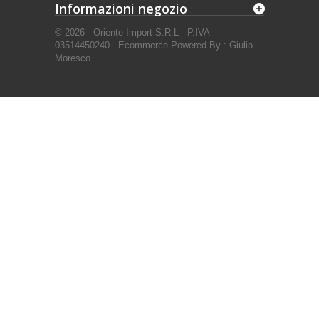
Informazioni negozio
© 2026 - Oriente Import S.R.L - P.IVA
03514450240 - Ecommerce Powered By : Giulio
Moresco