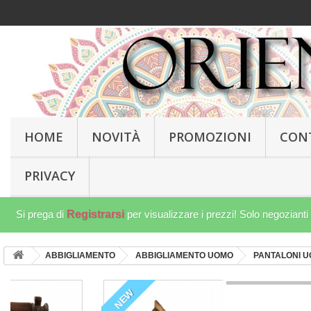
HOME
NOVITÀ
PROMOZIONI
CON
PRIVACY
Si prega di
Registrarsi
per visualizzare i prezzi! Solo negozianti
ABBIGLIAMENTO
ABBIGLIAMENTO UOMO
PANTALONI 
NEW
NEW