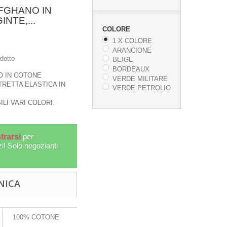
FGHANO IN
NTE,...
COLORE
1 X COLORE
ARANCIONE
dotto
BEIGE
BORDEAUX
O IN COTONE
VERDE MILITARE
TRETTA ELASTICA IN
VERDE PETROLIO
ILI VARI COLORI.
trarsi
per
zi! Solo negozianti
GILET IN COTONE
BORSA 
NICA
PATCHWORK RICAMATO
SC
CON...
AB-GIL01
100% COTONE