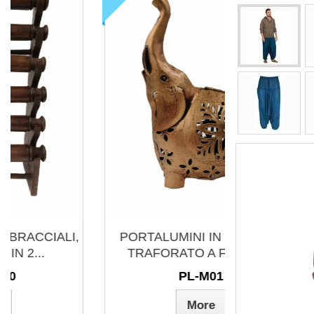
PORTALUMINI IN METALLO
ESPO
TRAFORATO A FORMA...
ORE
LEGN
PL-M01
OG
More