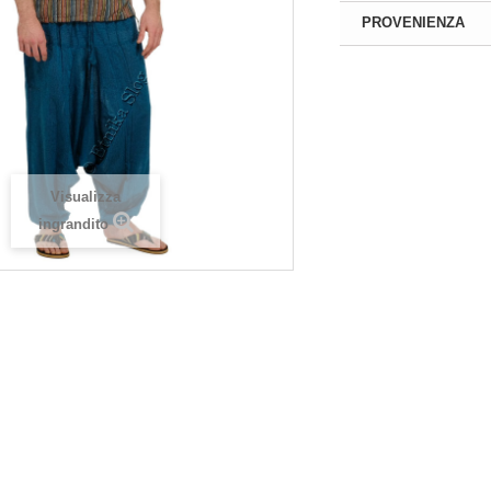
More
More
PROVENIENZA
di
Registrarsi
per
Si prega di
Registrarsi
per
 prezzi! Solo negozianti
visualizzare i prezzi! Solo negoziant
on P. IVA
con P. IVA
Visualizza
ingrandito