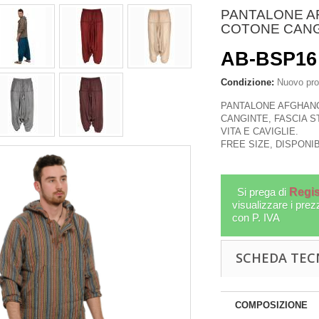
PANTALONE A
COTONE CANGI
AB-BSP16
Condizione:
Nuovo pro
PANTALONE AFGHAN
CANGINTE, FASCIA S
VITA E CAVIGLIE.
FREE SIZE, DISPONIB
Si prega di
Regis
visualizzare i prez
con P. IVA
SITORE PER
GILET IN COTONE
SCHEDA TEC
CCHINI IN
PATCHWORK ( STAMPE E
O SCURO...
RIGHE...
-IDE07-02
AB-GIL02
COMPOSIZIONE