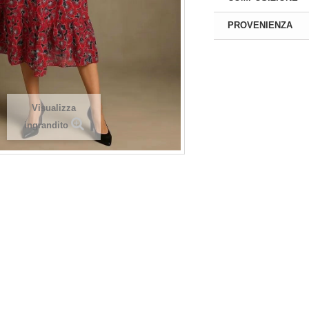
PROVENIENZA
di
Registrarsi
per
Si prega di
Registrarsi
per
 prezzi! Solo negozianti
visualizzare i prezzi! Solo negoziant
on P. IVA
con P. IVA
Visualizza
ingrandito