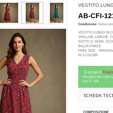
VESTITO LUNG
AB-CFI-12
Condizione:
Nuovo pro
VESTITO LUNGO IN C
SPALLINE LARGHE, C
SOTTO IL SENO, SCO
BALZA FINALE.
FREE SIZE , FANTASI
IN 3 COLORI
Si prega di
Regis
visualizzare i prez
con P. IVA
 FRAGRANCES &
RUOTE DELLA PREGHIERA 
FRAGRANZA...
METALLO E LEGNO...
SCHEDA TEC
-NC48-000
MO-PRE25
More
More
COMPOSIZIONE