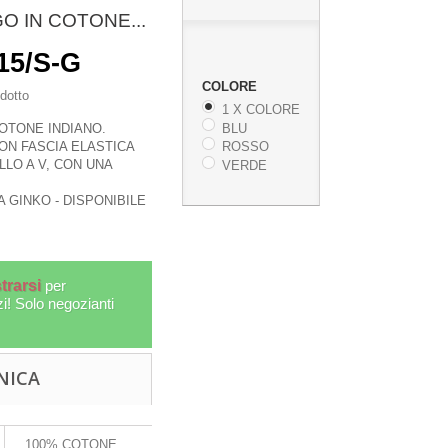
O IN COTONE...
15/S-G
COLORE
dotto
1 X COLORE
BLU
OTONE INDIANO.
ON FASCIA ELASTICA
ROSSO
LLO A V, CON UNA
VERDE
A GINKO - DISPONIBILE
trarsi
per
zi! Solo negozianti
IN
RUOTE D
RUOTA DELLA PREGHIERA
META
TIBETANA PICCOLA A...
NICA
OG-PRE13
More
100% COTONE