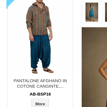
PENDENTE TIBETANO IN
INCENSO
METALLO. COLORI...
SENS 
MB-PEN480-01
INC
More