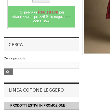
Si prega di
Registrarsi
per
Si prega 
visualizzare i prezzi! Solo negozianti
visualizzare i
con P. IVA
c
CERCA
Cerca prodotti:
LINEA COTONE LEGGERO
- PRODOTTI ESTIVI IN PROMOZIONE -