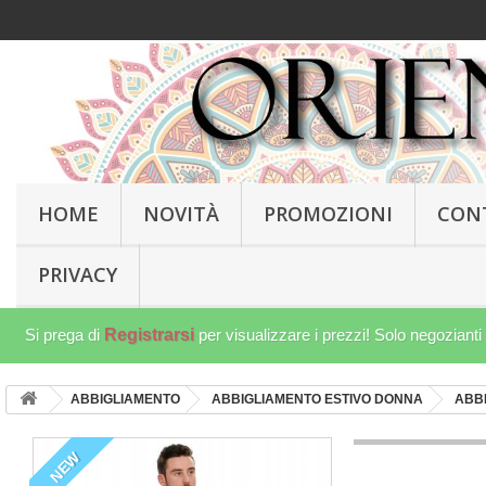
HOME
NOVITÀ
PROMOZIONI
CON
PRIVACY
Si prega di
Registrarsi
per visualizzare i prezzi! Solo negozianti
ABBIGLIAMENTO
ABBIGLIAMENTO ESTIVO DONNA
ABBI
NEW
NEW