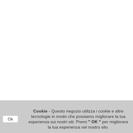
Cookie
- Questo negozio utilizza i cookie e altre
tecnologie in modo che possiamo migliorare la tua
Ok
esperienza sui nostri siti. Premi
" OK "
per migliorare
la tua esperienza nel nostro sito.