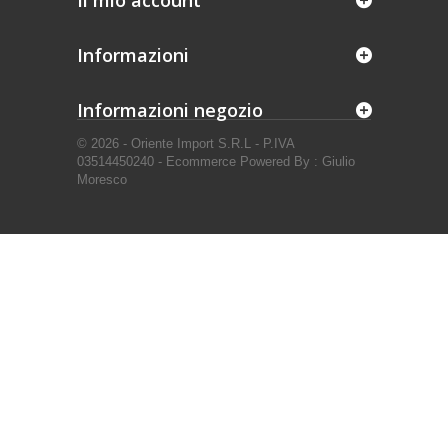
Il mio account
Informazioni
Informazioni negozio
© 2026 - Oriente Import S.R.L - P.IVA
03514450240 - Ecommerce Powered By : Giulio
Moresco