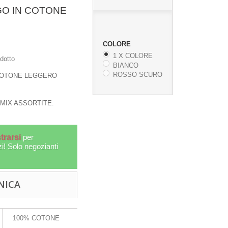
GO IN COTONE
COLORE
1 X COLORE
dotto
BIANCO
ROSSO SCURO
COTONE LEGGERO
MIX ASSORTITE.
trarsi
per
zi! Solo negozianti
PANTA
RUOTA DELLA PREGHIERA
NICA
COTO
TIBETANA PICCOLA A...
OG-PRE13
100% COTONE
More