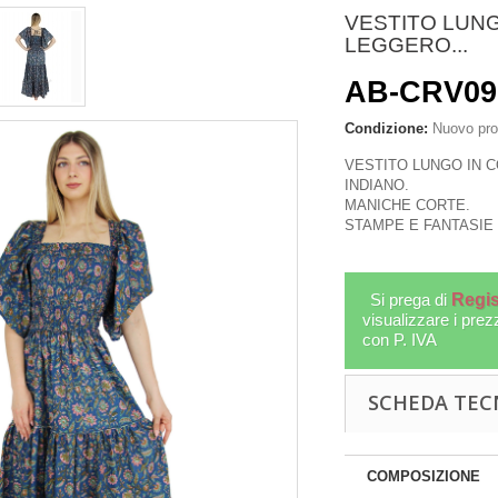
VESTITO LUN
LEGGERO...
AB-CRV09
Condizione:
Nuovo pro
VESTITO LUNGO IN 
INDIANO.
MANICHE CORTE.
STAMPE E FANTASIE 
Si prega di
Regis
visualizzare i prez
con P. IVA
DHA INTAGLIATO
PORTA INCENSO IN OSSO
SCHEDA TEC
NEL LEGNO,...
INTAGLIATO PER...
G-IDX03
PI-TIB59
COMPOSIZIONE
More
More