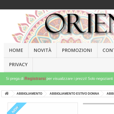
HOME
NOVITÀ
PROMOZIONI
CON
PRIVACY
Si prega di
Registrarsi
per visualizzare i prezzi! Solo negozianti
ABBIGLIAMENTO
ABBIGLIAMENTO ESTIVO DONNA
ABBI
NEW
NEW