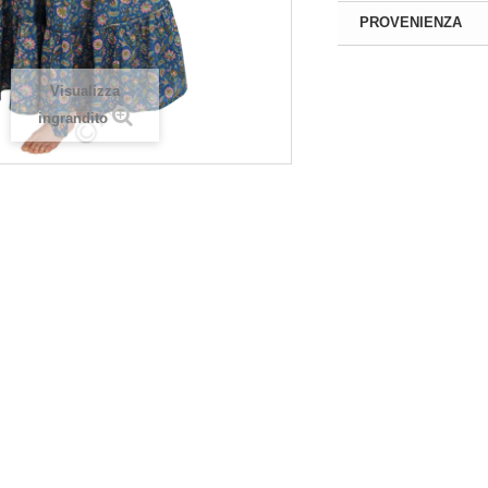
PROVENIENZA
di
Registrarsi
per
Si prega di
Registrarsi
per
 prezzi! Solo negozianti
visualizzare i prezzi! Solo negoziant
Visualizza
on P. IVA
con P. IVA
ingrandito