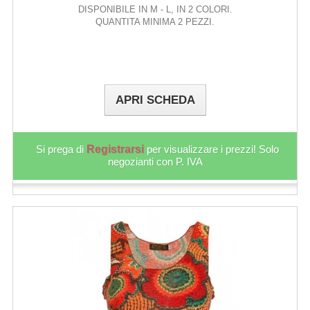
DISPONIBILE IN M - L, IN 2 COLORI.
QUANTITA MINIMA 2 PEZZI.
APRI SCHEDA
Si prega di
Registrarsi
per visualizzare i prezzi! Solo
negozianti con P. IVA