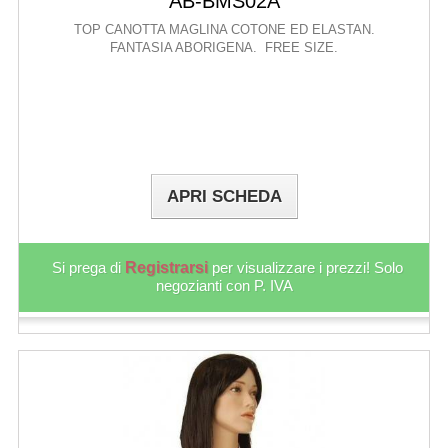
AB-BMS02A
TOP CANOTTA MAGLINA COTONE ED ELASTAN.
FANTASIA ABORIGENA. FREE SIZE.
APRI SCHEDA
Si prega di
Registrarsi
per visualizzare i prezzi! Solo
negozianti con P. IVA