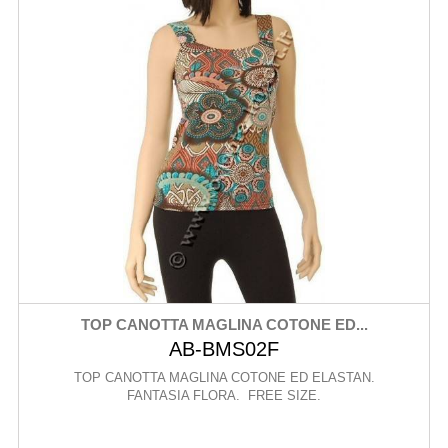
TOP CANOTTA MAGLINA COTONE ED...
AB-BMS02F
TOP CANOTTA MAGLINA COTONE ED ELASTAN.
FANTASIA FLORA. FREE SIZE.