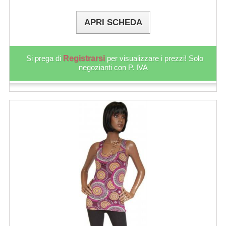
APRI SCHEDA
Si prega di
Registrarsi
per visualizzare i prezzi! Solo
negozianti con P. IVA