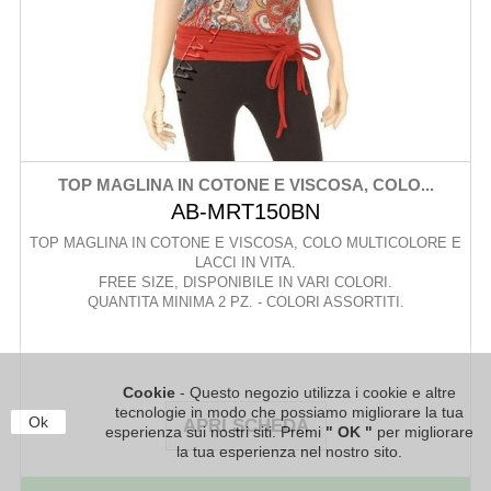
TOP MAGLINA IN COTONE E VISCOSA, COLO...
AB-MRT150BN
TOP MAGLINA IN COTONE E VISCOSA, COLO MULTICOLORE E
LACCI IN VITA.
FREE SIZE, DISPONIBILE IN VARI COLORI.
QUANTITA MINIMA 2 PZ. - COLORI ASSORTITI.
Cookie
- Questo negozio utilizza i cookie e altre
tecnologie in modo che possiamo migliorare la tua
Ok
APRI SCHEDA
esperienza sui nostri siti. Premi
" OK "
per migliorare
la tua esperienza nel nostro sito.