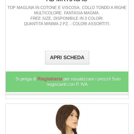
TOP MAGLINA IN COTONE E VISCOSA, COLLO TONDO A RIGHE
MULTICOLORE. FANTASIA MAGMA.
FREE SIZE, DISPONIBILE IN 3 COLORI.
QUANTITA MINIMA 2 PZ. - COLORI ASSORTITI.
APRI SCHEDA
Si prega di
Registrarsi
per visualizzare i prezzi! Solo
negozianti con P. IVA