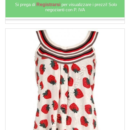
Si prega di
Registrarsi
per visualizzare i prezzi! Solo
negozianti con P. IVA