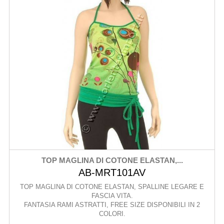
TOP MAGLINA DI COTONE ELASTAN,...
AB-MRT101AV
TOP MAGLINA DI COTONE ELASTAN, SPALLINE LEGARE E
FASCIA VITA.
FANTASIA RAMI ASTRATTI, FREE SIZE DISPONIBILI IN 2
COLORI.