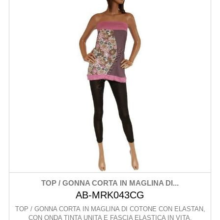
TOP / GONNA CORTA IN MAGLINA DI...
AB-MRK043CG
TOP / GONNA CORTA IN MAGLINA DI COTONE CON ELASTAN,
CON ONDA TINTA UNITA E FASCIA ELASTICA IN VITA.