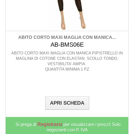
ABITO CORTO MAXI MAGLIA CON MANICA...
AB-BMS06E
ABITO CORTO MAXI MAGLIA CON MANICA PIPISTRELLO IN
MAGLINA DI COTONE CON ELASTAN, SCOLLO TONDO,
VESTIBILITA' AMPIA.
QUANTITA MINIMA 1 PZ
APRI SCHEDA
Si prega di
Registrarsi
per visualizzare i prezzi! Solo
negozianti con P. IVA