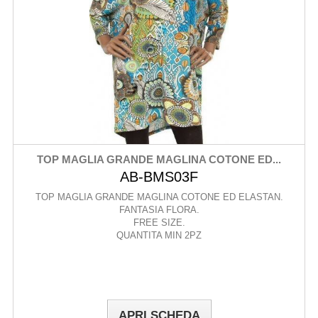
TOP MAGLIA GRANDE MAGLINA COTONE ED...
AB-BMS03F
TOP MAGLIA GRANDE MAGLINA COTONE ED ELASTAN.
FANTASIA FLORA.
FREE SIZE.
QUANTITA MIN 2PZ
APRI SCHEDA