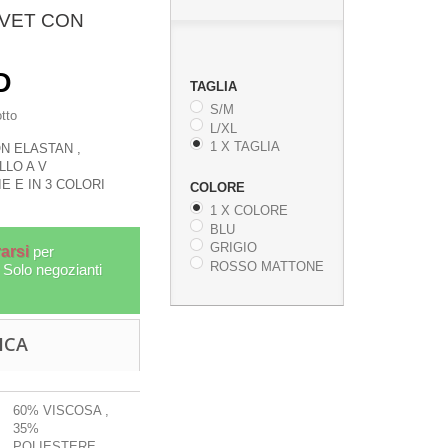
LVET CON
D
TAGLIA
S/M
tto
L/XL
1 X TAGLIA
N ELASTAN ,
LO A V
IE E IN 3 COLORI
COLORE
1 X COLORE
BLU
GRIGIO
arsi
per
ROSSO MATTONE
! Solo negozianti
I
INCENSO TRIDEV FRAGRANZA
GI
ICA
MYRRH.BUSTA ESAGO
PATC
INC-X001-145
60% VISCOSA ,
35%
More
POLIESTERE ,