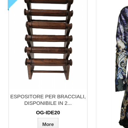
GILET IN COTONE
PORTALUM
PATCHWORK CON SOLO
TRAFORA
STAMPE,...
AB-GIL03