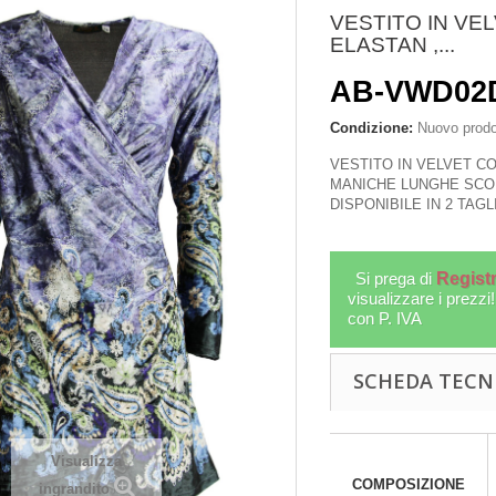
VESTITO IN VE
ELASTAN ,...
AB-VWD02
Condizione:
Nuovo prodo
VESTITO IN VELVET CO
MANICHE LUNGHE SCOL
DISPONIBILE IN 2 TAGL
Si prega di
Registr
visualizzare i prezzi
con P. IVA
INI IN METALLO
SCIARPA IN SETA IN DIVERS
SCHEDA TECN
TO A FORMA...
COLORI, MISURA...
PL-M01
SC-SE22
Visualizza
More
More
COMPOSIZIONE
ingrandito