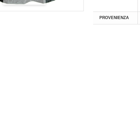
di
Registrarsi
per
Si prega di
Registrarsi
per
PROVENIENZA
 prezzi! Solo negozianti
visualizzare i prezzi! Solo negoziant
on P. IVA
con P. IVA