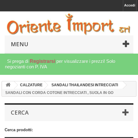
Accedi
MENU
Si prega di
Registrarsi
per visualizzare i prezzi! Solo
negozianti con P. IVA
CALZATURE
SANDALI THAILANDESI INTRECCIATI
SANDALI CON CORDA COTONE INTRECCIATI , SUOLA IN GO
CERCA
Cerca prodotti: