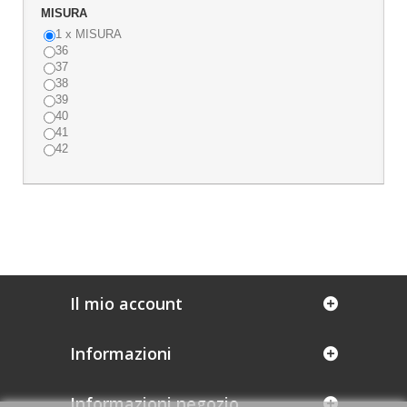
MISURA
1 x MISURA
36
37
38
39
40
41
42
Il mio account
Informazioni
Informazioni negozio