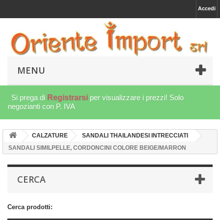
Accedi
MENU
Si prega di
Registrarsi
per visualizzare i prezzi! Solo
negozianti con P. IVA
CALZATURE
SANDALI THAILANDESI INTRECCIATI
SANDALI SIMILPELLE, CORDONCINI COLORE BEIGE/MARRON
CERCA
Cerca prodotti: