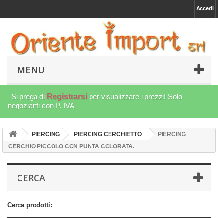
Accedi
MENU
Si prega di
Registrarsi
per visualizzare i prezzi! Solo
negozianti con P. IVA
PIERCING
PIERCING CERCHIETTO
PIERCING
CERCHIO PICCOLO CON PUNTA COLORATA.
CERCA
Cerca prodotti: